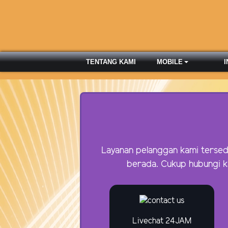
TENTANG KAMI
MOBILE
I
Layanan pelanggan kami tersedi
berada. Cukup hubungi k
Livechat 24JAM