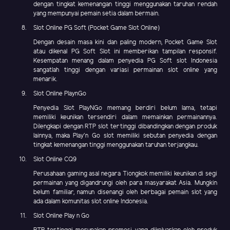
dengan tingkat kemenangan tinggi menggunakan taruhan rendah
yang mempunyai pemain setia dalam bermain.
Slot Online PG Soft (Pocket Game Slot Online)
Dengan desain masa kini dan paling modern, Pocket Game Slot
atau dikenal PG Soft Slot ini memberikan tampilan responsif.
Kesempatan menang dalam penyedia PG Soft slot Indonesia
sangatlah tinggi dengan variasi permainan slot online yang
menarik.
Slot Online PlaynGo
Penyedia Slot PlayNGo memang berdiri belum lama, tetapi
memiliki keunikan tersendiri dalam memainkan permainannya.
Dilengkapi dengan RTP slot tertinggi dibandingkan dengan produk
lainnya, maka Play'n Go slot memiliki sebutan penyedia dengan
tingkat kemenangan tinggi menggunakan taruhan terjangkau.
Slot Online CQ9
Perusahaan gaming asal negara Tiongkok memiliki keunikan di segi
permainan yang digandrungi oleh para masyarakat Asia. Mungkin
belum familiar, namun disenangi oleh berbagai pemain slot yang
ada dalam komunitas slot online Indonesia.
Slot Online Play n Go