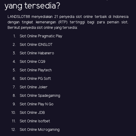
yang tersedia?
LANDSLOT88 menyediakan 21 penyedia slot online terbaik di Indonesia
dengan tingkat kemenangan (RTP) tertinggi bagi para pemain slot.
Berikut penyedia slot online yang tersedia:
Slot Online Pragmatic Play
Slot Online IDNSLOT
Slot Online Habanero
Slot Online CQ9
Slot Online Playtech
Slot Online PG Soft
Slot Online Joker
Slot Online Spadegaming
Slot Online Play N Go
Slot Online JDB
Slot Online Isofbet
Slot Online Microgaming