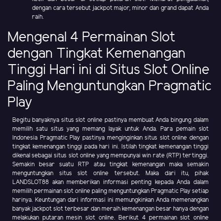
dengan cara tersebut jackpot major, minor dan grand dapat Anda
raih.
Mengenal 4 Permainan Slot
dengan Tingkat Kemenangan
Tinggi Hari ini di Situs Slot Online
Paling Menguntungkan Pragmatic
Play
Begitu banyaknya situs slot online pastinya membuat Anda bingung dalam
memilih satu situs yang memang layak untuk Anda. Para pemain slot
Indonesia Pragmatic Play pastinya menginginkan situs slot online dengan
tingkat kemenangan tinggi pada hari ini. Istilah tingkat kemenangan tinggi
dikenal sebagai situs slot online yang mempunyai win rate (RTP) tertinggi.
Semakin besar suatu RTP atau tingkat kemenangan maka semakin
menguntungkan situs slot online tersebut. Maka dari itu, pihak
LANDSLOT88 akan memberikan informasi penting kepada Anda dalam
memilih permainan slot online paling menguntungkan Pragmatic Play setiap
harinya. Keuntungan dari informasi ini memungkinkan Anda memenangkan
banyak jackpot slot terbesar dan meraih kemenangan besar hanya dengan
melakukan putaran mesin slot online. Berikut 4 permainan slot online