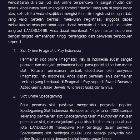
Pendaftaran di situs judi slot online terpercaya ini sangat mudah dan
gratis. Anda hanya perlu mengklik tombol "daftar" yang ada di pojok kanan
atas, setelah itu Anda diwajibkan mengisi formulir registrasi dengan data
yang valid. Setelah berhasil melakukan registrasi, anggota dapat
melakukan setoran pertama agar dapat bermain di situs judi slot online
uang asli LANDSLOT88. Anda dapat menikmati 14 permainan slot online
dengan tingkat kemenangan tinggi terlengkap dari penyedia terpopuler
seperti :
Slot Online Pragmatic Play Indonesia
Permainan slot online Pragmatic Play di Indonesia sudah sangat
populer dan menjadi primadona bagi para pecinta taruhan mesin
slot. Ratusan permainan terbaik disediakan oleh penyedia
Pragmatic Play Indonesia. Anda dapat bermain jenis permainan
terkenal yang terdapat di Pragmatic Play seperti Sweet Bonanza,
Aztec Gems, Joker Jewels, Wild West Gold, dan lainnya.
Slot Online Spadegaming
Para penaruh slot pastinya mengetahui penyedia populer
Spadegaming Slot Indonesia. Beroperasi sejak tahun 2008 sampai
sekarang, permainan slot Spadegaming telah meluncurkan ratusan
permainan slot, di mana jackpot yang bisa diraih mencapai ratusan
juta. LANDSLOT88 mempunyai RTP tertinggi dalam penyedia
Spadegaming slot, sehingga dijuluki juga sebagai penyedia slot
online Spadegaming dengan tingkat kemenangan tinggi.