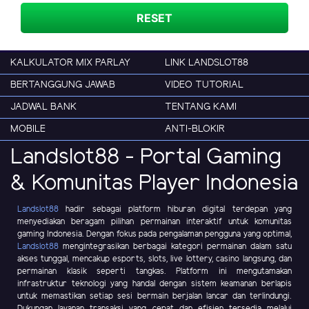
RESET
KALKULATOR MIX PARLAY
LINK LANDSLOT88
BERTANGGUNG JAWAB
VIDEO TUTORIAL
JADWAL BANK
TENTANG KAMI
MOBILE
ANTI-BLOKIR
Landslot88 - Portal Gaming
& Komunitas Player Indonesia
Landslot88
hadir sebagai platform hiburan digital terdepan yang
menyediakan beragam pilihan permainan interaktif untuk komunitas
gaming Indonesia. Dengan fokus pada pengalaman pengguna yang optimal,
Landslot88
mengintegrasikan berbagai kategori permainan dalam satu
akses tunggal, mencakup esports, slots, live lottery, casino langsung, dan
permainan klasik seperti tangkas. Platform ini mengutamakan
infrastruktur teknologi yang handal dengan sistem keamanan berlapis
untuk memastikan setiap sesi bermain berjalan lancar dan terlindungi.
Dukungan layanan transaksi yang cepat dan efisien tersedia melalui