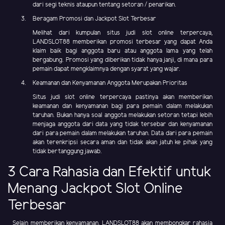
dari segi teknis ataupun tentang setoran / penarikan.
Beragam Promosi dan Jackpot Slot Terbesar
Melihat dari kumpulan situs judi slot online terpercaya,
LANDSLOT88 memberikan promosi terbesar yang dapat Anda
klaim baik bagi anggota baru atau anggota lama yang telah
bergabung. Promosi yang diberikan tidak hanya janji, di mana para
pemain dapat mengklaimnya dengan syarat yang wajar.
Keamanan dan Kenyamanan Anggota Merupakan Prioritas
Situs judi slot online terpercaya pastinya akan memberikan
keamanan dan kenyamanan bagi para pemain dalam melakukan
taruhan. Bukan hanya soal anggota melakukan setoran tetapi lebih
menjaga anggota dari data yang tidak tersebar dan kenyamanan
dari para pemain dalam melakukan taruhan. Data dari para pemain
akan terenkripsi secara aman dan tidak akan jatuh ke pihak yang
tidak bertanggung jawab.
3 Cara Rahasia dan Efektif untuk
Menang Jackpot Slot Online
Terbesar
Selain memberikan kenyamanan, LANDSLOT88 akan membongkar rahasia