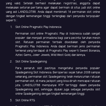
yang valid. Setelah berhasil melakukan registrasi, anggota dapat
melakukan setoran pertama agar dapat bermain di situs judi slot online
uang asli LANDSLOT88. Anda dapat menikmati 14 permainan slot online
dengan tingkat kemenangan tinggi terlengkap dari penyedia terpopuler
seperti :
Slot Online Pragmatic Play Indonesia
Permainan slot online Pragmatic Play di Indonesia sudah sangat
populer dan menjadi primadona bagi para pecinta taruhan mesin
slot. Ratusan permainan terbaik disediakan oleh penyedia
Pragmatic Play Indonesia. Anda dapat bermain jenis permainan
terkenal yang terdapat di Pragmatic Play seperti Sweet Bonanza,
Aztec Gems, Joker Jewels, Wild West Gold, dan lainnya.
Slot Online Spadegaming
Para penaruh slot pastinya mengetahui penyedia populer
Spadegaming Slot Indonesia. Beroperasi sejak tahun 2008 sampai
sekarang, permainan slot Spadegaming telah meluncurkan ratusan
permainan slot, di mana jackpot yang bisa diraih mencapai ratusan
juta. LANDSLOT88 mempunyai RTP tertinggi dalam penyedia
Spadegaming slot, sehingga dijuluki juga sebagai penyedia slot
online Spadegaming dengan tingkat kemenangan tinggi.
Slot Online RTG