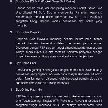
Slot Online PG Soft (Pocket Game Slot Online)
Dengan desain masa kini dan paling modern, Pocket Game Slot
atau dikenal PG Soft Slot ini memberikan tampilan responsif.
Kesempatan menang dalam penyedia PG Soft slot Indonesia
sangatlah tinggi dengan variasi permainan slot online yang
menarik.
Slot Online PlaynGo
Penyedia Slot PlayNGo memang berdiri belum lama, tetapi
memiliki keunikan tersendiri dalam memainkan permainannya.
Dilengkapi dengan RTP slot tertinggi dibandingkan dengan produk
lainnya, maka Play'n Go slot memiliki sebutan penyedia dengan
tingkat kemenangan tinggi menggunakan taruhan terjangkau.
Slot Online CQ9
Perusahaan gaming asal negara Tiongkok memiliki keunikan di segi
permainan yang digandrungi oleh para masyarakat Asia. Mungkin
belum familiar, namun disenangi oleh berbagai pemain slot yang
ada dalam komunitas slot online Indonesia.
Slot Online Play n Go
RTP tertinggi merupakan promosi yang dikeluarkan oleh produk
One Touch Gaming. Tingkat RTP (Return to Player) di produk ini
sangatlah tinggi, mencapai 95%. Ini artinya kesempatan Anda