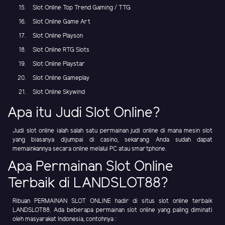
Slot Online Top Trend Gaming / TTG
Slot Online Game Art
Slot Online Playson
Slot Online RTG Slots
Slot Online Playstar
Slot Online Gameplay
Slot Online Skywind
Apa itu Judi Slot Online?
Judi slot online ialah salah satu permainan judi online di mana mesin slot
yang biasanya dijumpai di casino, sekarang Anda sudah dapat
memainkannya secara online melalui PC atau smartphone.
Apa Permainan Slot Online
Terbaik di LANDSLOT88?
Ribuan PERMAINAN SLOT ONLINE hadir di situs slot online terbaik
LANDSLOT88. Ada beberapa permainan slot online yang paling diminati
oleh masyarakat Indonesia, contohnya :