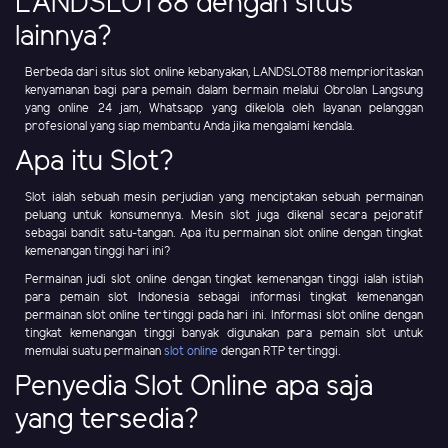
LANDSLOT88 dengan situs
lainnya?
Berbeda dari situs slot online kebanyakan, LANDSLOT88 memprioritaskan
kenyamanan bagi para pemain dalam bermain melalui Obrolan Langsung
yang online 24 jam, Whatsapp yang dikelola oleh layanan pelanggan
profesional yang siap membantu Anda jika mengalami kendala.
Apa itu Slot?
Slot ialah sebuah mesin perjudian yang menciptakan sebuah permainan
peluang untuk konsumennya. Mesin slot juga dikenal secara pejoratif
sebagai bandit satu-tangan. Apa itu permainan slot online dengan tingkat
kemenangan tinggi hari ini?
Permainan judi slot online dengan tingkat kemenangan tinggi ialah istilah
para pemain slot Indonesia sebagai informasi tingkat kemenangan
permainan slot online tertinggi pada hari ini. Informasi slot online dengan
tingkat kemenangan tinggi banyak digunakan para pemain slot untuk
memulai suatu permainan
slot online
dengan RTP tertinggi.
Penyedia Slot Online apa saja
yang tersedia?