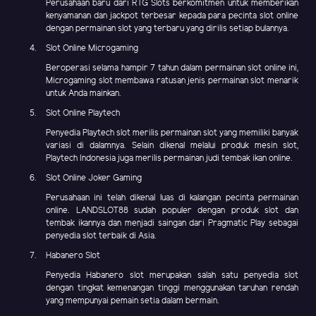
Perusahaan baru dari RTG Slots berkomitmen untuk memberikan
kenyamanan dan jackpot terbesar kepada para pecinta slot online
dengan permainan slot yang terbaru yang dirilis setiap bulannya.
Slot Online Microgaming
Beroperasi selama hampir 7 tahun dalam permainan slot online ini,
Microgaming slot membawa ratusan jenis permainan slot menarik
untuk Anda mainkan.
Slot Online Playtech
Penyedia Playtech slot merilis permainan slot yang memiliki banyak
variasi di dalamnya. Selain dikenal melalui produk mesin slot,
Playtech Indonesia juga merilis permainan judi tembak ikan online.
Slot Online Joker Gaming
Perusahaan ini telah dikenal luas di kalangan pecinta permainan
online. LANDSLOT88 sudah populer dengan produk slot dan
tembak ikannya dan menjadi saingan dari Pragmatic Play sebagai
penyedia slot terbaik di Asia.
Habanero Slot
Penyedia Habanero slot merupakan salah satu penyedia slot
dengan tingkat kemenangan tinggi menggunakan taruhan rendah
yang mempunyai pemain setia dalam bermain.