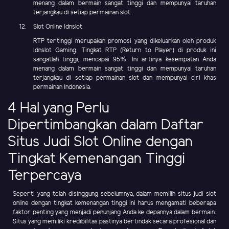
menang dalam bermain sangat tinggi dan mempunyai taruhan
terjangkau di setiap permainan slot.
Slot Online Idnslot
RTP tertinggi merupakan promosi yang dikeluarkan oleh produk
Idnslot Gaming. Tingkat RTP (Return to Player) di produk ini
sangatlah tinggi, mencapai 95%. Ini artinya kesempatan Anda
menang dalam bermain sangat tinggi dan mempunyai taruhan
terjangkau di setiap permainan slot dan mempunyai ciri khas
permainan Indonesia.
4 Hal yang Perlu
Dipertimbangkan dalam Daftar
Situs Judi Slot Online dengan
Tingkat Kemenangan Tinggi
Terpercaya
Seperti yang telah disinggung sebelumnya, dalam memilih situs judi slot
online dengan tingkat kemenangan tinggi ini harus mengamati beberapa
faktor penting yang menjadi penunjang Anda ke depannya dalam bermain.
Situs yang memiliki kredibilitas pastinya bertindak secara profesional dan