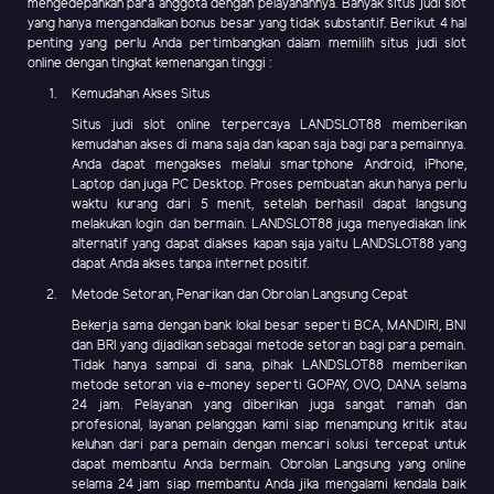
mengedepankan para anggota dengan pelayanannya. Banyak situs judi slot
yang hanya mengandalkan bonus besar yang tidak substantif. Berikut 4 hal
penting yang perlu Anda pertimbangkan dalam memilih situs judi slot
online dengan tingkat kemenangan tinggi :
Kemudahan Akses Situs
Situs judi slot online terpercaya LANDSLOT88 memberikan
kemudahan akses di mana saja dan kapan saja bagi para pemainnya.
Anda dapat mengakses melalui smartphone Android, iPhone,
Laptop dan juga PC Desktop. Proses pembuatan akun hanya perlu
waktu kurang dari 5 menit, setelah berhasil dapat langsung
melakukan login dan bermain. LANDSLOT88 juga menyediakan link
alternatif yang dapat diakses kapan saja yaitu LANDSLOT88 yang
dapat Anda akses tanpa internet positif.
Metode Setoran, Penarikan dan Obrolan Langsung Cepat
Bekerja sama dengan bank lokal besar seperti BCA, MANDIRI, BNI
dan BRI yang dijadikan sebagai metode setoran bagi para pemain.
Tidak hanya sampai di sana, pihak LANDSLOT88 memberikan
metode setoran via e-money seperti GOPAY, OVO, DANA selama
24 jam. Pelayanan yang diberikan juga sangat ramah dan
profesional, layanan pelanggan kami siap menampung kritik atau
keluhan dari para pemain dengan mencari solusi tercepat untuk
dapat membantu Anda bermain. Obrolan Langsung yang online
selama 24 jam siap membantu Anda jika mengalami kendala baik