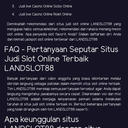
Judi live Casino Online Sicbo Online
Judi live Casino Online Rolet Online
Demikianlah rekomendasi dari situs judi slot online LANDSLOT88 yang
mengupas habis semua kelebihan, rekomendasi dan rahasia menang mesin
slot online. Apa penyedia slot favorit Anda? Silakan daftarkan diri Anda
dan nikmati jackpot slot online terbesar dari LANDSLOT88.
FAQ - Pertanyaan Seputar Situs
Judi Slot Online Terbaik
LANDSLOT88
Banyak pertanyaan dari calon anggota yang biasa dilontarkan melalui
obrolan langsung sebagai patokan dalam memilih situs slot online terbaik.
Tim LANDSLOT88 merekap semua pertanyaan tersebut agar Anda dapat
langsung mengetahui jawabannya secara cepat. Dikarenakan visi dan misi
LANDSLOT88 adalah menjaga kenyamanan pemain selama melakukan
taruhan di situs judi slot online terbaik ini. Berikut beberapa pertanyaan
yang telah dirangkum oleh tim LANDSLOT88 seperti :
Apa keunggulan situs