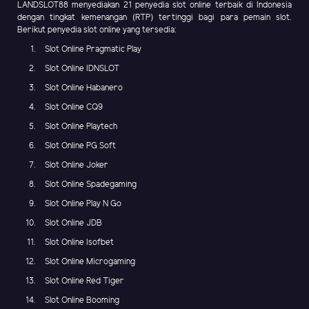
LANDSLOT88 menyediakan 21 penyedia slot online terbaik di Indonesia
dengan tingkat kemenangan (RTP) tertinggi bagi para pemain slot.
Berikut penyedia slot online yang tersedia:
Slot Online Pragmatic Play
Slot Online IDNSLOT
Slot Online Habanero
Slot Online CQ9
Slot Online Playtech
Slot Online PG Soft
Slot Online Joker
Slot Online Spadegaming
Slot Online Play N Go
Slot Online JDB
Slot Online Isofbet
Slot Online Microgaming
Slot Online Red Tiger
Slot Online Booming