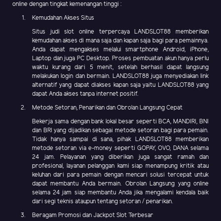
online dengan tingkat kemenangan tinggi :
Kemudahan Akses Situs
Situs judi slot online terpercaya LANDSLOT88 memberikan
kemudahan akses di mana saja dan kapan saja bagi para pemainnya.
Anda dapat mengakses melalui smartphone Android, iPhone,
Laptop dan juga PC Desktop. Proses pembuatan akun hanya perlu
waktu kurang dari 5 menit, setelah berhasil dapat langsung
melakukan login dan bermain. LANDSLOT88 juga menyediakan link
alternatif yang dapat diakses kapan saja yaitu LANDSLOT88 yang
dapat Anda akses tanpa internet positif.
Metode Setoran, Penarikan dan Obrolan Langsung Cepat
Bekerja sama dengan bank lokal besar seperti BCA, MANDIRI, BNI
dan BRI yang dijadikan sebagai metode setoran bagi para pemain.
Tidak hanya sampai di sana, pihak LANDSLOT88 memberikan
metode setoran via e-money seperti GOPAY, OVO, DANA selama
24 jam. Pelayanan yang diberikan juga sangat ramah dan
profesional, layanan pelanggan kami siap menampung kritik atau
keluhan dari para pemain dengan mencari solusi tercepat untuk
dapat membantu Anda bermain. Obrolan Langsung yang online
selama 24 jam siap membantu Anda jika mengalami kendala baik
dari segi teknis ataupun tentang setoran / penarikan.
Beragam Promosi dan Jackpot Slot Terbesar