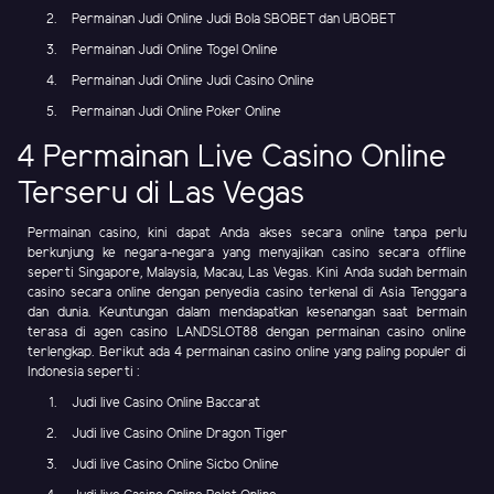
Permainan Judi Online Judi Bola SBOBET dan UBOBET
Permainan Judi Online Togel Online
Permainan Judi Online Judi Casino Online
Permainan Judi Online Poker Online
4 Permainan Live Casino Online
Terseru di Las Vegas
Permainan casino, kini dapat Anda akses secara online tanpa perlu
berkunjung ke negara-negara yang menyajikan casino secara offline
seperti Singapore, Malaysia, Macau, Las Vegas. Kini Anda sudah bermain
casino secara online dengan penyedia casino terkenal di Asia Tenggara
dan dunia. Keuntungan dalam mendapatkan kesenangan saat bermain
terasa di agen casino LANDSLOT88 dengan permainan casino online
terlengkap. Berikut ada 4 permainan casino online yang paling populer di
Indonesia seperti :
Judi live Casino Online Baccarat
Judi live Casino Online Dragon Tiger
Judi live Casino Online Sicbo Online