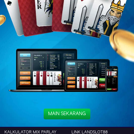
MAIN SEKARANG
KALKULATOR MIX PARLAY
LINK LANDSLOT88