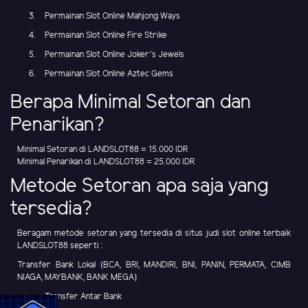
Permainan Slot Online Mahjong Ways
Permainan Slot Online Fire Strike
Permainan Slot Online Joker's Jewels
Permainan Slot Online Aztec Gems
Berapa Minimal Setoran dan
Penarikan?
Minimal Setoran di LANDSLOT88 = 15.000 IDR
Minimal Penarikan di LANDSLOT88 = 25.000 IDR
Metode Setoran apa saja yang
tersedia?
Beragam metode setoran yang tersedia di situs judi slot online terbaik
LANDSLOT88 seperti :
Transfer Bank Lokal (BCA, BRI, MANDIRI, BNI, PANIN, PERMATA, CIMB
NIAGA, MAYBANK, BANK MEGA)
Transfer Antar Bank