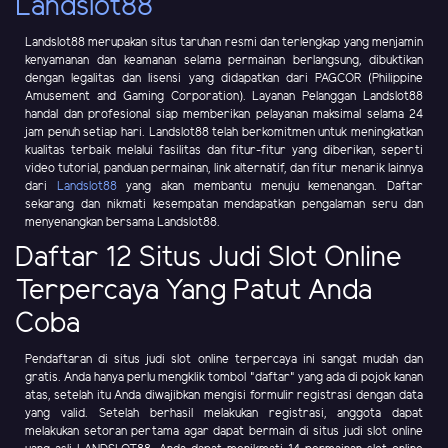
Landslot88
Landslot88 merupakan situs taruhan resmi dan terlengkap yang menjamin
kenyamanan dan keamanan selama permainan berlangsung, dibuktikan
dengan legalitas dan lisensi yang didapatkan dari PAGCOR (Philippine
Amusement and Gaming Corporation). Layanan Pelanggan Landslot88
handal dan profesional siap memberikan pelayanan maksimal selama 24
jam penuh setiap hari. Landslot88 telah berkomitmen untuk meningkatkan
kualitas terbaik melalui fasilitas dan fitur-fitur yang diberikan, seperti
video tutorial, panduan permainan, link alternatif, dan fitur menarik lainnya
dari
Landslot88
yang akan membantu menuju kemenangan. Daftar
sekarang dan nikmati kesempatan mendapatkan pengalaman seru dan
menyenangkan bersama Landslot88.
Daftar 12 Situs Judi Slot Online
Terpercaya Yang Patut Anda
Coba
Pendaftaran di situs judi slot online terpercaya ini sangat mudah dan
gratis. Anda hanya perlu mengklik tombol "daftar" yang ada di pojok kanan
atas, setelah itu Anda diwajibkan mengisi formulir registrasi dengan data
yang valid. Setelah berhasil melakukan registrasi, anggota dapat
melakukan setoran pertama agar dapat bermain di situs judi slot online