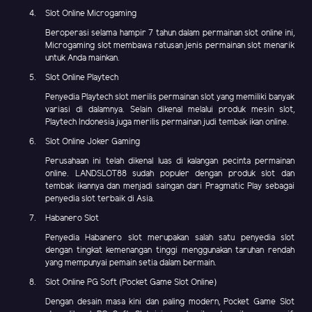
Slot Online Microgaming
Beroperasi selama hampir 7 tahun dalam permainan slot online ini,
Microgaming slot membawa ratusan jenis permainan slot menarik
untuk Anda mainkan.
Slot Online Playtech
Penyedia Playtech slot merilis permainan slot yang memiliki banyak
variasi di dalamnya. Selain dikenal melalui produk mesin slot,
Playtech Indonesia juga merilis permainan judi tembak ikan online.
Slot Online Joker Gaming
Perusahaan ini telah dikenal luas di kalangan pecinta permainan
online. LANDSLOT88 sudah populer dengan produk slot dan
tembak ikannya dan menjadi saingan dari Pragmatic Play sebagai
penyedia slot terbaik di Asia.
Habanero Slot
Penyedia Habanero slot merupakan salah satu penyedia slot
dengan tingkat kemenangan tinggi menggunakan taruhan rendah
yang mempunyai pemain setia dalam bermain.
Slot Online PG Soft (Pocket Game Slot Online)
Dengan desain masa kini dan paling modern, Pocket Game Slot