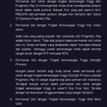
Permainan slot online dengan tingkat kemenangan tinggi dari
Pragmatic Play ini memungkinkan Anda untuk mendapatkan jackpot
besar dalam sekali putaran. Banyak fitur yang ada seperti BUY
FREESPIN dan perkalian jackpot dengan nilai fantastis dari Gates
Of Olympus Pragmatic Play.
Permainan Slot dengan Tingkat Kemenangan Tinggi Star Aztec
Gems
Salah satu yang paling populer dari penyedia slot Pragmatic Play
adalah Aztec Gems. Tidak ada jackpot dalam permainan slot online
satu ini, tetapi perkalian yang didapatkan dapat mencapai belasan
dan puluhan. Sehingga jumlah kemenangan Anda dapat bernilai
sangat besar dengan RTP mencapai 90%.
Permainan Slot dengan Tingkat Kemenangan Tinggi Starlight
Princess
Mungkin belum familiar bagi Anda, benar sekali permainan slot
online dengan tingkat kemenangan tinggi Starlight Princess jebolan
Pragmatic Play ini sangat digandrungi para pemain slot Indonesia.
Terdapat banyak variasi dalam permainan slot online dengan
tingkat kemenangan tinggi ini seperti Buy Free Spin, Taruhan
dengan taruhan besar hingga perkalian yang sangat fantastis.
Permainan Slot dengan Tingkat Kemenangan Tinggi Wild West
Gold