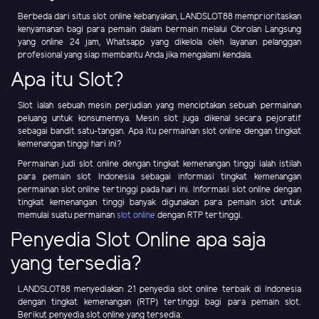
Berbeda dari situs slot online kebanyakan, LANDSLOT88 memprioritaskan
kenyamanan bagi para pemain dalam bermain melalui Obrolan Langsung
yang online 24 jam, Whatsapp yang dikelola oleh layanan pelanggan
profesional yang siap membantu Anda jika mengalami kendala.
Apa itu Slot?
Slot ialah sebuah mesin perjudian yang menciptakan sebuah permainan
peluang untuk konsumennya. Mesin slot juga dikenal secara pejoratif
sebagai bandit satu-tangan. Apa itu permainan slot online dengan tingkat
kemenangan tinggi hari ini?
Permainan judi slot online dengan tingkat kemenangan tinggi ialah istilah
para pemain slot Indonesia sebagai informasi tingkat kemenangan
permainan slot online tertinggi pada hari ini. Informasi slot online dengan
tingkat kemenangan tinggi banyak digunakan para pemain slot untuk
memulai suatu permainan
slot online
dengan RTP tertinggi.
Penyedia Slot Online apa saja
yang tersedia?
LANDSLOT88 menyediakan 21 penyedia slot online terbaik di Indonesia
dengan tingkat kemenangan (RTP) tertinggi bagi para pemain slot.
Berikut penyedia slot online yang tersedia: